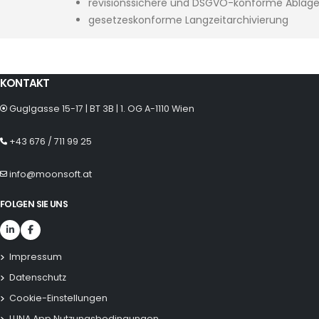
revisionssichere und DSGVO-konforme Ablag
gesetzeskonforme Langzeitarchivierung
KONTAKT
Guglgasse 15-17 | BT 3B | 1. OG A-1110 Wien
+43 676 / 711 99 25
info@moonsoft.at
FOLGEN SIE UNS
Impressum
Datenschutz
Cookie-Einstellungen
LUNA App Nutzungsbedingungen