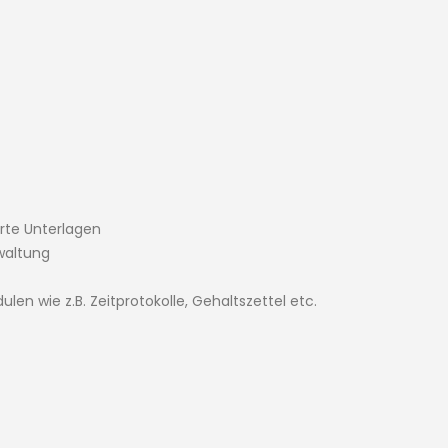
erte Unterlagen
waltung
 wie z.B. Zeitprotokolle, Gehaltszettel etc.